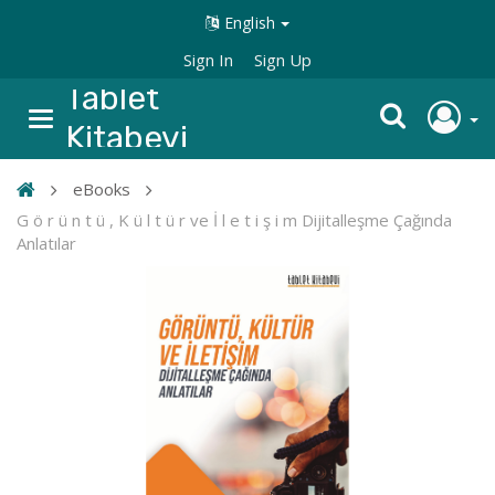
English
Sign In
Sign Up
Tablet
Kitabevi
eBooks
G ö r ü n t ü , K ü l t ü r ve İ l e t i ş i m Dijitalleşme Çağında
Anlatılar