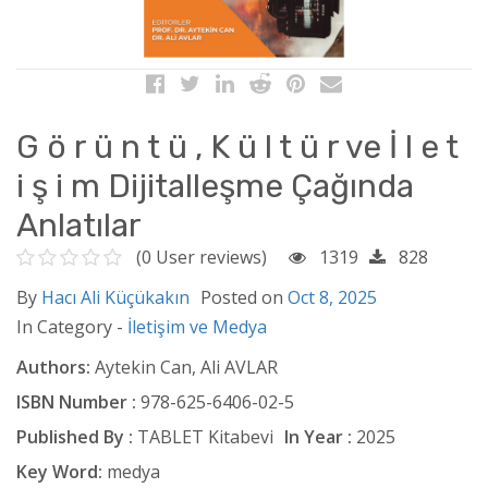
G ö r ü n t ü , K ü l t ü r ve İ l e t
i ş i m Dijitalleşme Çağında
Anlatılar
(0 User reviews)
1319
828
By
Hacı Ali Küçükakın
Posted on
Oct 8, 2025
In Category -
İletişim ve Medya
Authors:
Aytekin Can, Ali AVLAR
ISBN Number :
978-625-6406-02-5
Published By :
TABLET Kitabevi
In Year :
2025
Key Word:
medya