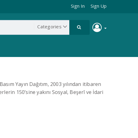
Sign In
Sign Up
asım Yayın Dağıtım, 2003 yılından itibaren
rlerin 150’sine yakını Sosyal, Beşerî ve İdari