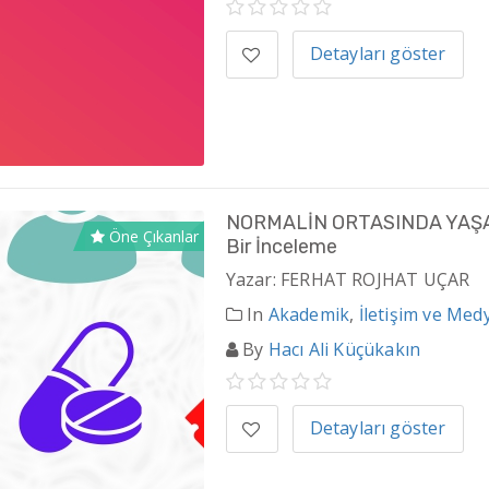
Detayları göster
NORMALİN ORTASINDA YAŞAM 
Öne Çıkanlar
Bir İnceleme
Yazar: FERHAT ROJHAT UÇAR
In
Akademik
,
İletişim ve Med
By
Hacı Ali Küçükakın
Detayları göster