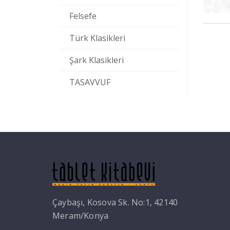
Felsefe
Türk Klasikleri
Şark Klasikleri
TASAVVUF
Çaybaşı, Kosova Sk. No:1, 42140
Meram/Konya