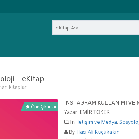
oloji - eKitap
nan kitaplar
İNSTAGRAM KULLANIMI VE M
Öne Çıkanlar
Yazar: EMİR TOKER
In
İletişim ve Medya
,
Sosyoloj
By
Hacı Ali Küçükakın