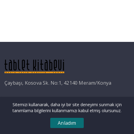
Çaybaşı, Kosova Sk. No:1, 42140 Meram/Konya
Sitemizi kullanarak, daha iyi bir site deneyimi sunmak için
tanımlama bilgilerini kullanmamızı kabul etmiş olursunuz.
Copyright © Tablet Kitabevi 2026. İzinsiz
Anladım
Kopyalanamaz...