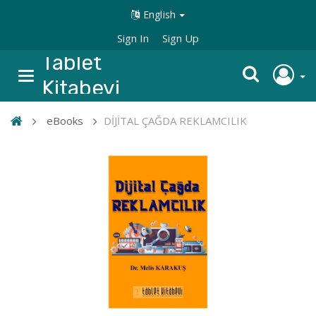
English
Sign In
Sign Up
Tablet
Kitabevi
eBooks
DİJİTAL ÇAĞDA REKLAMCILIK